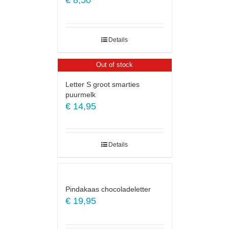
€
8,50
Details
Out of stock
Letter S groot smarties
puurmelk
€
14,95
Details
Pindakaas chocoladeletter
€
19,95