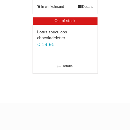
In winkelmand
Details
Out of stock
Lotus speculoos
chocoladeletter
€
19,95
Details