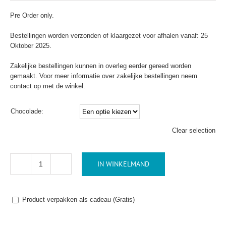
Pre Order only.
Bestellingen worden verzonden of klaargezet voor afhalen vanaf: 25
Oktober 2025.
Zakelijke bestellingen kunnen in overleg eerder gereed worden
gemaakt. Voor meer informatie over zakelijke bestellingen neem
contact op met de winkel.
Chocolade:
Clear selection
IN WINKELMAND
Letter
S
met
notenmelange
Product verpakken als cadeau (Gratis)
puur/melk
aantal