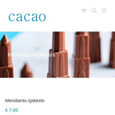
Skip
to
content
Mendiants-spikkels
Mendiants-spikkels
€
7,95