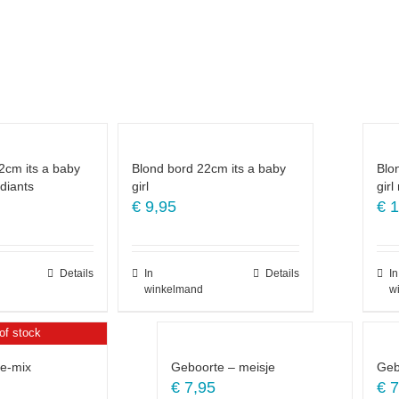
2cm its a baby
Blond bord 22cm its a baby
Blo
diants
girl
gir
€
9,95
€
1
Details
In
Details
In
winkelmand
w
of stock
te-mix
Geboorte – meisje
Geb
€
7,95
€
7