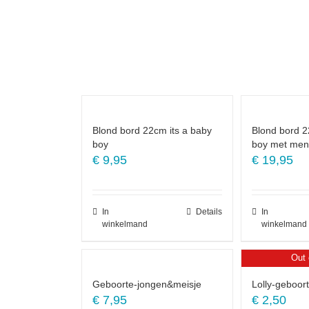
Blond bord 22cm its a baby
Blond bord 2
boy
boy met men
€
9,95
€
19,95
In
Details
In
winkelmand
winkelmand
Out 
Geboorte-jongen&meisje
Lolly-geboor
€
7,95
€
2,50