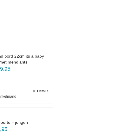
nd bord 22cm its a baby
l met mendiants
9,95
Details
inkelmand
oorte – jongen
,95